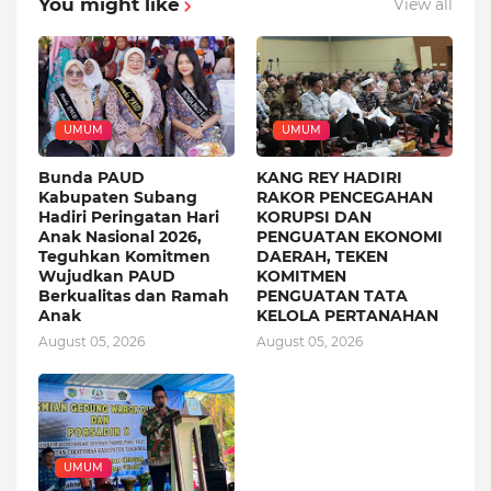
You might like
View all
UMUM
UMUM
Bunda PAUD
KANG REY HADIRI
Kabupaten Subang
RAKOR PENCEGAHAN
Hadiri Peringatan Hari
KORUPSI DAN
Anak Nasional 2026,
PENGUATAN EKONOMI
Teguhkan Komitmen
DAERAH, TEKEN
Wujudkan PAUD
KOMITMEN
Berkualitas dan Ramah
PENGUATAN TATA
Anak
KELOLA PERTANAHAN
August 05, 2026
August 05, 2026
UMUM