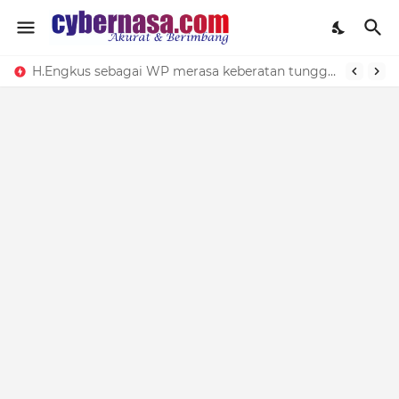
H.Engkus sebagai WP merasa keberatan tunggakan PBB-P2 melebihi 5 Tahun untuk Mutasi / Balik nama ke Bapenda Subang