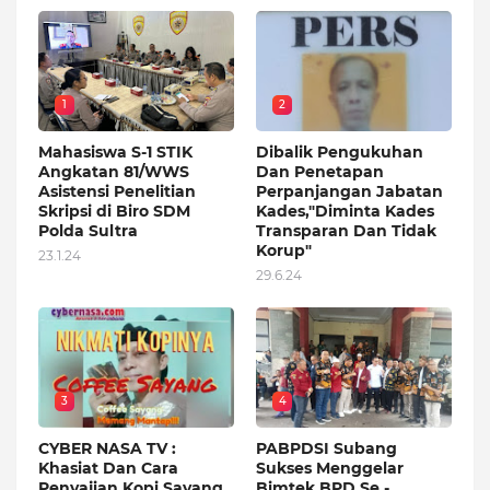
1
2
Mahasiswa S-1 STIK
Dibalik Pengukuhan
Angkatan 81/WWS
Dan Penetapan
Asistensi Penelitian
Perpanjangan Jabatan
Skripsi di Biro SDM
Kades,"Diminta Kades
Polda Sultra
Transparan Dan Tidak
Korup"
23.1.24
29.6.24
3
4
CYBER NASA TV :
PABPDSI Subang
Khasiat Dan Cara
Sukses Menggelar
Penyajian Kopi Sayang
Bimtek BPD Se -