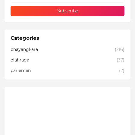
Categories
bhayangkara
(216)
olahraga
(37)
parlemen
(2)