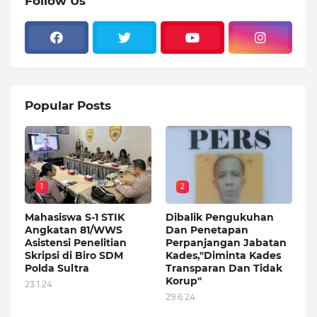
Follow Us
Popular Posts
1
2
Mahasiswa S-1 STIK
Dibalik Pengukuhan
Angkatan 81/WWS
Dan Penetapan
Asistensi Penelitian
Perpanjangan Jabatan
Skripsi di Biro SDM
Kades,"Diminta Kades
Polda Sultra
Transparan Dan Tidak
Korup"
23.1.24
29.6.24