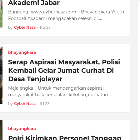
Akademi Jabar
Bandung www.cybernasa.com : Bhayangkara Youth
Football Akademi mengadakan seleksi di …
by
Cyber Nasa
-
11.2.23
bhayangkara
Serap Aspirasi Masyarakat, Polisi
Kembali Gelar Jumat Curhat Di
Desa Tenjolayar
Majalengka : Untuk mendengarkan aspirasi
masyarakat baik persoalan, keluhan, curhatan …
by
Cyber Nasa
-
6.1.23
bhayangkara
Polri Kirimkan Personel Tanggap