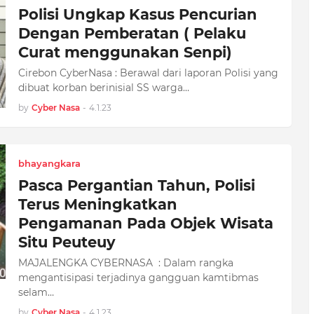
Polisi Ungkap Kasus Pencurian
Dengan Pemberatan ( Pelaku
Curat menggunakan Senpi)
Cirebon CyberNasa : Berawal dari laporan Polisi yang
dibuat korban berinisial SS warga…
by
Cyber Nasa
-
4.1.23
bhayangkara
Pasca Pergantian Tahun, Polisi
Terus Meningkatkan
Pengamanan Pada Objek Wisata
Situ Peuteuy
MAJALENGKA CYBERNASA : Dalam rangka
mengantisipasi terjadinya gangguan kamtibmas
selam…
by
Cyber Nasa
-
4.1.23