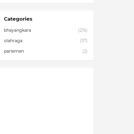
Categories
bhayangkara
(216)
olahraga
(37)
parlemen
(2)