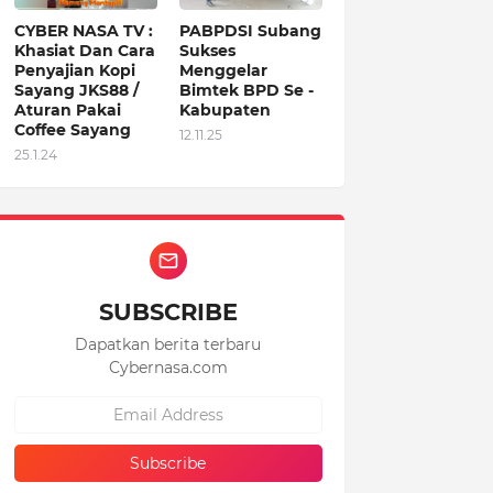
CYBER NASA TV :
PABPDSI Subang
Khasiat Dan Cara
Sukses
Penyajian Kopi
Menggelar
Sayang JKS88 /
Bimtek BPD Se -
Aturan Pakai
Kabupaten
Coffee Sayang
12.11.25
25.1.24
SUBSCRIBE
Dapatkan berita terbaru
Cybernasa.com