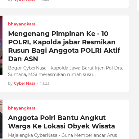
bhayangkara
Mengenang Pimpinan Ke - 10
POLRI, Kapolda jabar Resmikan
Rusun Bagi Anggota POLRI Aktif
Dan ASN
Bogor CyberNasa - Kapolda Jawa Barat Irjen Pol Drs.
Suntana, M.Si meresmikan rumah susu…
by
Cyber Nasa
-
4.1.23
bhayangkara
Anggota Polri Bantu Angkut
Warga Ke Lokasi Obyek Wisata
Majalengka CyberNasa - Guna Memperlancar Arus