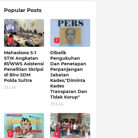
Popular Posts
1
2
Mahasiswa S-1
Dibalik
STIK Angkatan
Pengukuhan
81/WWS Asistensi
Dan Penetapan
Penelitian Skripsi
Perpanjangan
di Biro SDM
Jabatan
Polda Sultra
Kades,"Diminta
Kades
23.1.24
Transparan Dan
Tidak Korup"
29.6.24
3
4