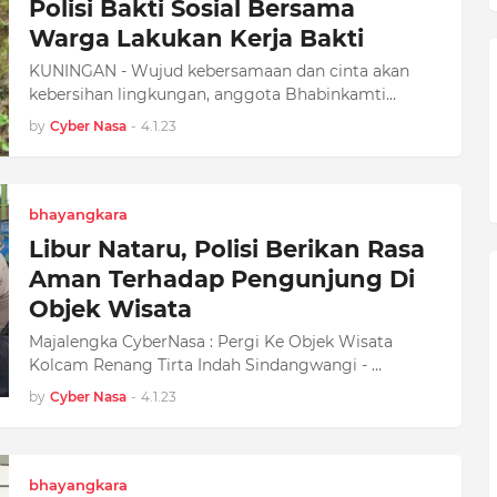
Polisi Bakti Sosial Bersama
Warga Lakukan Kerja Bakti
KUNINGAN - Wujud kebersamaan dan cinta akan
kebersihan lingkungan, anggota Bhabinkamti…
by
Cyber Nasa
-
4.1.23
bhayangkara
Libur Nataru, Polisi Berikan Rasa
Aman Terhadap Pengunjung Di
Objek Wisata
Majalengka CyberNasa : Pergi Ke Objek Wisata
Kolcam Renang Tirta Indah Sindangwangi - …
by
Cyber Nasa
-
4.1.23
bhayangkara