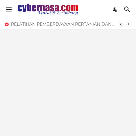
PELATIHAN PEMBERDAYAAN PERTANIAN DAN KETAHANAN PANGAN WUJUDKAN KPM PKH YANG MANDIRI DAN PRODUKTIF