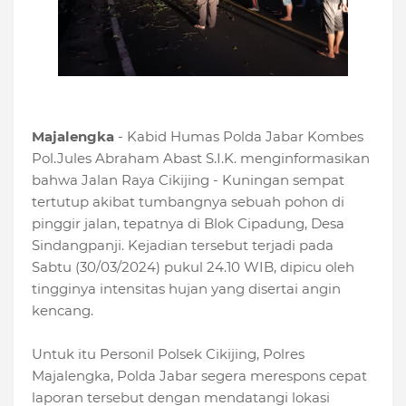
Majalengka
- Kabid Humas Polda Jabar Kombes
Pol.Jules Abraham Abast S.I.K. menginformasikan
bahwa Jalan Raya Cikijing - Kuningan sempat
tertutup akibat tumbangnya sebuah pohon di
pinggir jalan, tepatnya di Blok Cipadung, Desa
Sindangpanji. Kejadian tersebut terjadi pada
Sabtu (30/03/2024) pukul 24.10 WIB, dipicu oleh
tingginya intensitas hujan yang disertai angin
kencang.
Untuk itu Personil Polsek Cikijing, Polres
Majalengka, Polda Jabar segera merespons cepat
laporan tersebut dengan mendatangi lokasi