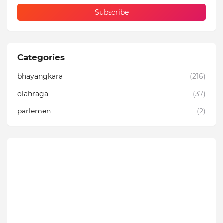
Categories
bhayangkara
(216)
olahraga
(37)
parlemen
(2)