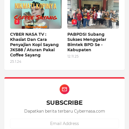
3
4
CYBER NASA TV :
PABPDSI Subang
Khasiat Dan Cara
Sukses Menggelar
Penyajian Kopi Sayang
Bimtek BPD Se -
JKS88 / Aturan Pakai
Kabupaten
Coffee Sayang
12.11.25
25.1.24
SUBSCRIBE
Dapatkan berita terbaru Cybernasa.com