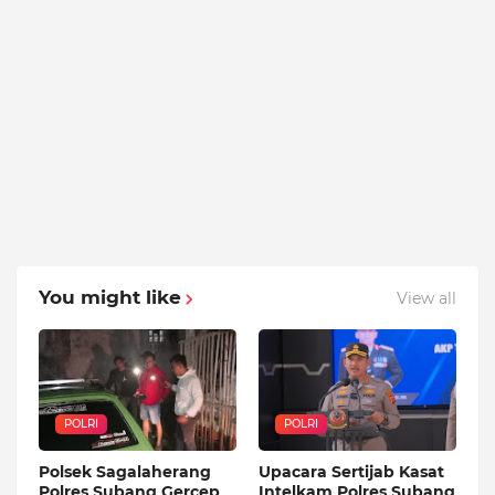
You might like
View all
POLRI
POLRI
Polsek Sagalaherang
Upacara Sertijab Kasat
Polres Subang Gercep
Intelkam Polres Subang